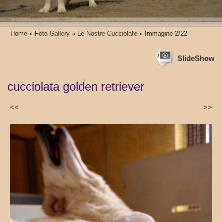
Home
»
Foto Gallery
»
Le Nostre Cucciolate
» Immagine 2/22
SlideShow
cucciolata golden retriever
<<
>>