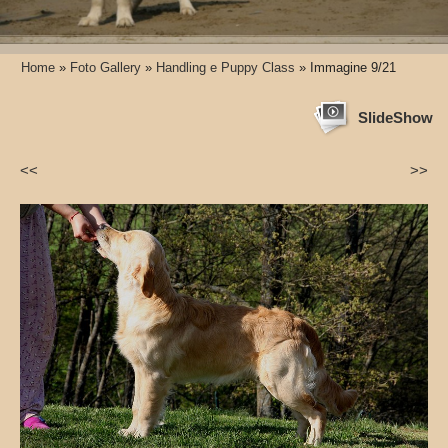
Home
»
Foto Gallery
»
Handling e Puppy Class
» Immagine 9/21
SlideShow
<<
>>