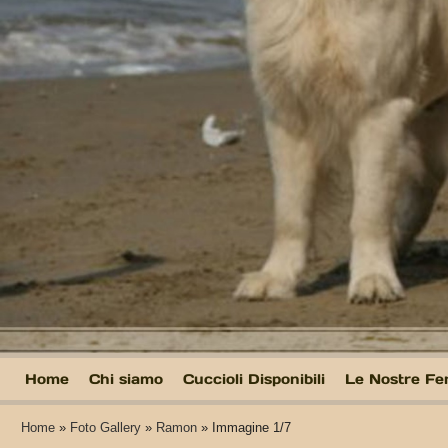
Home
Chi siamo
Cuccioli Disponibili
Le Nostre F
Home
»
Foto Gallery
»
Ramon
» Immagine 1/7