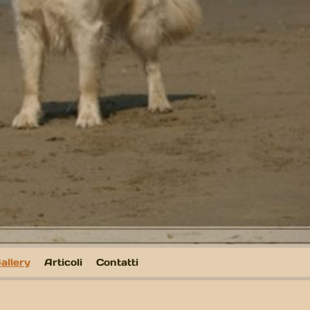
allery
Articoli
Contatti