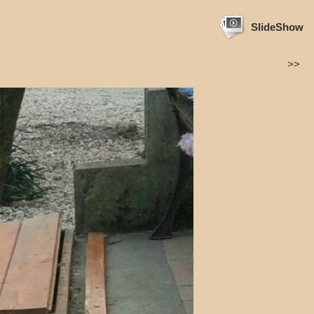
SlideShow
>>